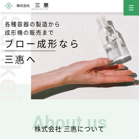
ankei
各種容器の製造から
成形機の販売まで
ブロー成形なら
三惠へ
Molding
多層ブロー成形
Sales
成形機製造販売
About us
株式会社 三惠について